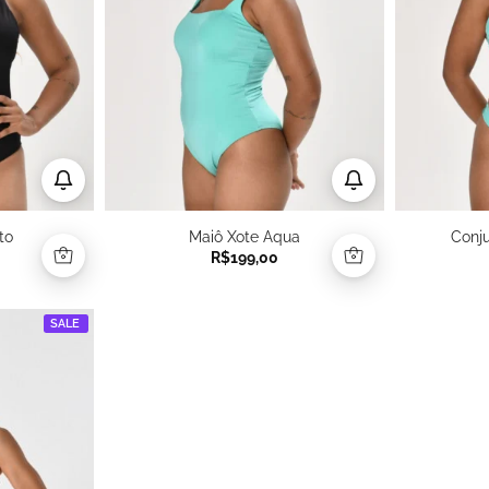
to
Maiô Xote Aqua
Conj
R$
199,00
SALE