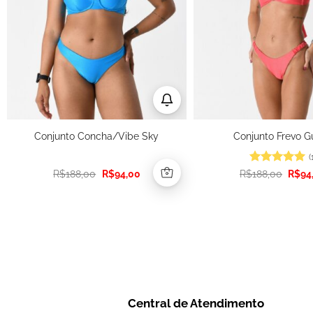
Conjunto Concha/Vibe Sky
Conjunto Frevo G
(
O
O
Avaliação
O
5
R$
188,00
R$
94,00
R$
188,00
R$
94
preço
preço
preç
de 5
original
atual
origin
era:
é:
era:
R$188,00.
R$94,00.
R$188
Central de Atendimento