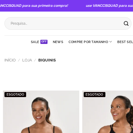
Skip
CISQUAD para sua primeira compra!
use VANCCISQUAD para sua pr
to
content
Pesquisar
por:
SALE
NEWS
COMPRE POR TAMANHO
BEST SE
INÍCIO
/
LOJA
/
BIQUINIS
ESGOTADO
ESGOTADO