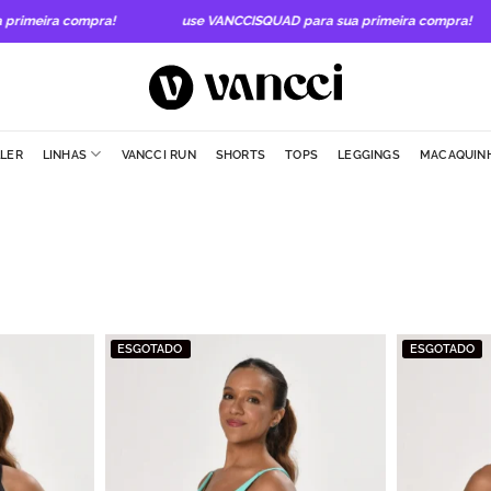
imeira compra!
use VANCCISQUAD para sua primeira compra!
LLER
LINHAS
VANCCI RUN
SHORTS
TOPS
LEGGINGS
MACAQUIN
ESGOTADO
ESGOTADO