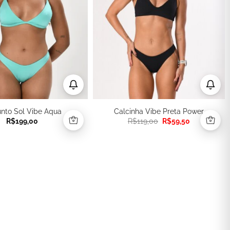
unto Sol Vibe Aqua
Calcinha Vibe Preta Power
O
O
R$
199,00
R$
119,00
R$
59,50
preço
preço
original
atual
era:
é:
R$119,00.
R$59,50.