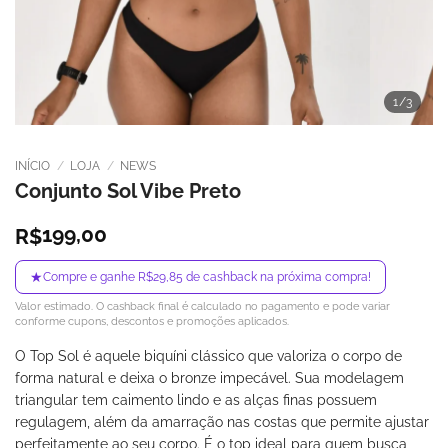
1
/3
INÍCIO
/
LOJA
/
NEWS
Conjunto Sol Vibe Preto
199,00
R$
★
Compre e ganhe R$29,85 de cashback na próxima compra!
Valor estimado. O cashback final é calculado no pagamento e pode variar
conforme cupons, descontos e promoções aplicados.
O Top Sol é aquele biquíni clássico que valoriza o corpo de
forma natural e deixa o bronze impecável. Sua modelagem
triangular tem caimento lindo e as alças finas possuem
regulagem, além da amarração nas costas que permite ajustar
perfeitamente ao seu corpo. É o top ideal para quem busca