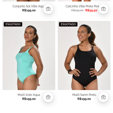
Conjunto Sol Vibe Aqua
Calcinha Vibe Preta Power
O
O
R$
199,00
R$
119,00
R$
59,50
preço
preço
original
atual
era:
é:
R$119,00.
R$59,50.
ESGOTADO
ESGOTADO
Maiô Xote Aqua
Maiô Swim Preto
R$
199,00
R$
199,00