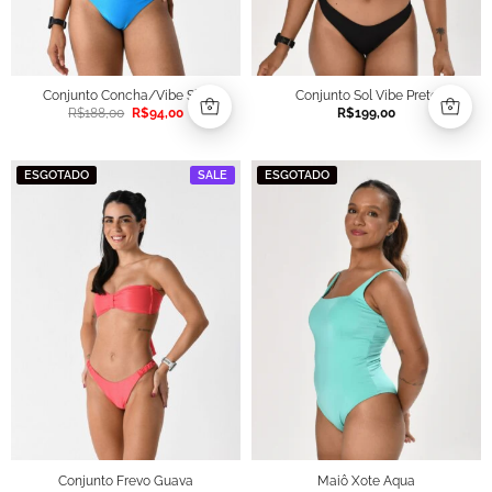
Conjunto Concha/Vibe Sky
Conjunto Sol Vibe Preto
O
O
R$
188,00
R$
94,00
R$
199,00
preço
preço
original
atual
era:
é:
R$188,00.
R$94,00.
ESGOTADO
SALE
ESGOTADO
Conjunto Frevo Guava
Maiô Xote Aqua