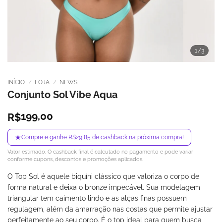
1
/3
INÍCIO
/
LOJA
/
NEWS
Conjunto Sol Vibe Aqua
199,00
R$
★
Compre e ganhe R$29,85 de cashback na próxima compra!
Valor estimado. O cashback final é calculado no pagamento e pode variar
conforme cupons, descontos e promoções aplicados.
O Top Sol é aquele biquíni clássico que valoriza o corpo de
forma natural e deixa o bronze impecável. Sua modelagem
triangular tem caimento lindo e as alças finas possuem
regulagem, além da amarração nas costas que permite ajustar
perfeitamente ao seu corpo. É o top ideal para quem busca