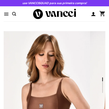
Skip
use VANCCISQUAD para sua primeira compra!
to
content