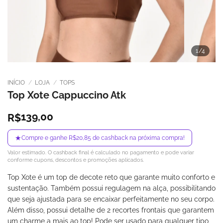
1
/4
INÍCIO
/
LOJA
/
TOPS
Top Xote Cappuccino Atk
139,00
R$
★
Compre e ganhe R$20,85 de cashback na próxima compra!
Valor estimado. O cashback final é calculado no pagamento e pode variar
conforme cupons, descontos e promoções aplicados.
Top Xote é um top de decote reto que garante muito conforto e
sustentação. Também possui regulagem na alça, possibilitando
que seja ajustada para se encaixar perfeitamente no seu corpo.
Além disso, possui detalhe de 2 recortes frontais que garantem
um charme a mais ao top! Pode ser usado para qualquer tipo