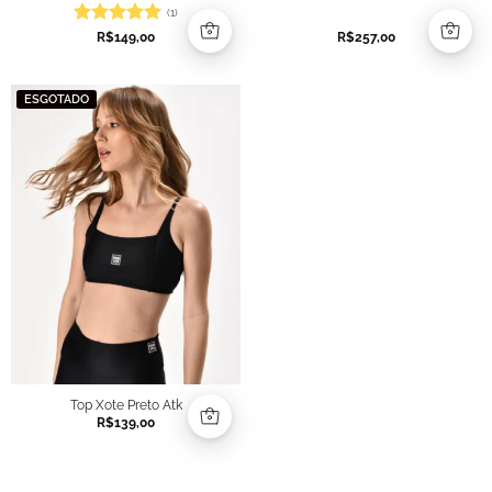
(1)
Avaliação
5
R$
149,00
R$
257,00
de 5
ESGOTADO
Top Xote Preto Atk
R$
139,00