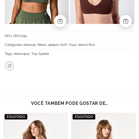
SKU:
1667094
Categorias:
newsvip
,
News
,
salejun
,
Soft
,
Tops
,
Vancci Run
Tags:
newsvip12
,
Top Speed
VOCÊ TAMBÉM PODE GOSTAR DE…
ESGOTADO
ESGOTADO