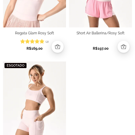
Regata Glam Rosy Soft
Short Air Ballerina/Rosy Soft
(2)
Avaliação
5
R$
169,00
R$
197,00
de 5
ESGOTADO