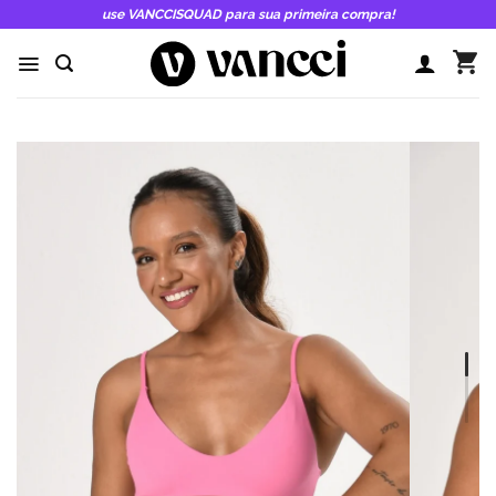
Skip
use VANCCISQUAD para sua primeira compra!
to
content