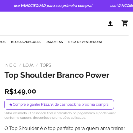
use VANCCISQUAD para sua primeira compra!
use VANCCISQUAD par
HOS
BLUSAS/REGATAS
JAQUETAS
SEJA REVENDEDORA
INÍCIO
/
LOJA
/
TOPS
Top Shoulder Branco Power
149,00
R$
★
Compre e ganhe R$22,35 de cashback na próxima compra!
Valor estimado. O cashback final é calculado no pagamento e pode variar
conforme cupons, descontos e promoções aplicados.
O Top Shoulder é o top perfeito para quem ama treinar