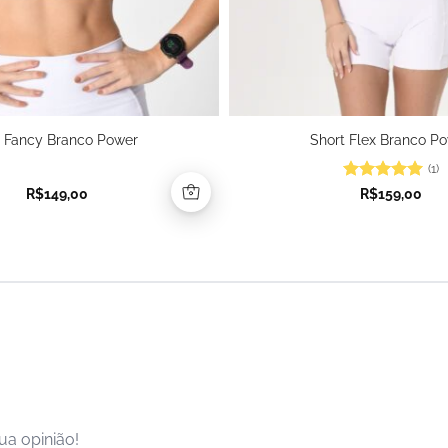
 Fancy Branco Power
Short Flex Branco P
(1)
Avaliação
5
R$
149,00
R$
159,00
de 5
ua opinião!