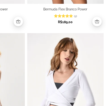
Power
Bermuda Flex Branco Power
(2)
Avaliação
5
R$
189,00
de 5