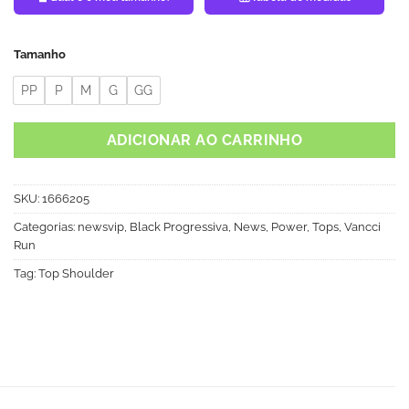
Tamanho
PP
P
M
G
GG
ADICIONAR AO CARRINHO
SKU:
1666205
Categorias:
newsvip
,
Black Progressiva
,
News
,
Power
,
Tops
,
Vancci
Run
Tag:
Top Shoulder