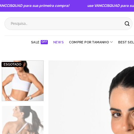
Skip
UAD para sua primeira compra!
use VANCCISQUAD para sua primei
to
content
Pesquisar
por:
SALE
NEWS
COMPRE POR TAMANHO
BEST SE
ESGOTADO