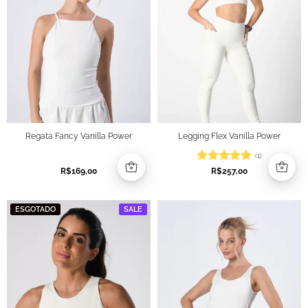
Regata Fancy Vanilla Power
Legging Flex Vanilla Power
(1)
Avaliação
5
R$
169,00
R$
257,00
de 5
ESGOTADO
SALE