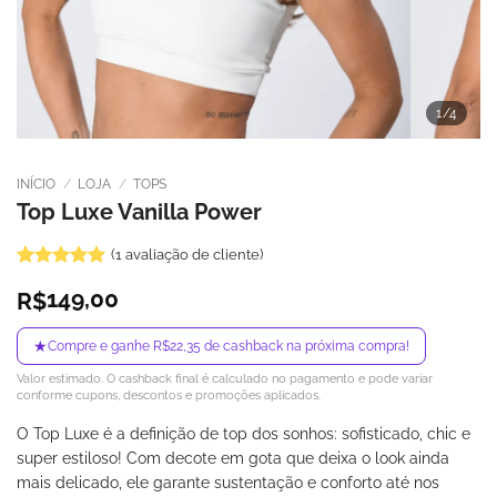
1
/4
INÍCIO
/
LOJA
/
TOPS
Top Luxe Vanilla Power
(
1
avaliação de cliente)
Avaliado
1
149,00
R$
como
5
de
5, com
baseado em
★
Compre e ganhe R$22,35 de cashback na próxima compra!
avaliação
de cliente
Valor estimado. O cashback final é calculado no pagamento e pode variar
conforme cupons, descontos e promoções aplicados.
O Top Luxe é a definição de top dos sonhos: sofisticado, chic e
super estiloso! Com decote em gota que deixa o look ainda
mais delicado, ele garante sustentação e conforto até nos