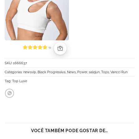
(1)
Avaliação
5
de 5
SKU:
1666637
Categorias:
newsvip
,
Black Progressiva
,
News
,
Power
,
salejun
,
Tops
,
Vancci Run
Tag:
Top Luxe
VOCÊ TAMBÉM PODE GOSTAR DE…