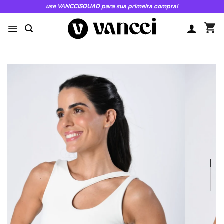
Skip
use VANCCISQUAD para sua primeira compra!
to
content