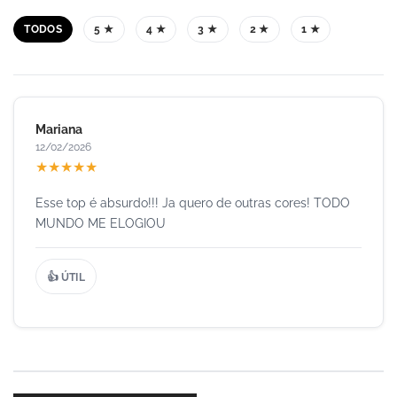
TODOS
5 ★
4 ★
3 ★
2 ★
1 ★
Mariana
12/02/2026
★
★
★
★
★
Esse top é absurdo!!! Ja quero de outras cores! TODO
MUNDO ME ELOGIOU
👍 ÚTIL