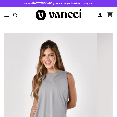
Skip
use VANCCISQUAD para sua primeira compra!
to
content