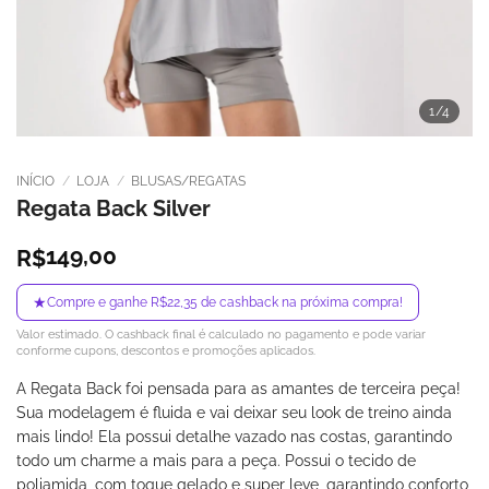
1
/4
INÍCIO
/
LOJA
/
BLUSAS/REGATAS
Regata Back Silver
149,00
R$
★
Compre e ganhe R$22,35 de cashback na próxima compra!
Valor estimado. O cashback final é calculado no pagamento e pode variar
conforme cupons, descontos e promoções aplicados.
A Regata Back foi pensada para as amantes de terceira peça!
Sua modelagem é fluida e vai deixar seu look de treino ainda
mais lindo! Ela possui detalhe vazado nas costas, garantindo
todo um charme a mais para a peça. Possui o tecido de
poliamida, com toque gelado e super leve, garantindo conforto