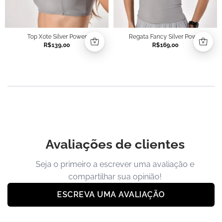
Top Xote Silver Power
Regata Fancy Silver Power
R$
139,00
R$
169,00
Avaliações de clientes
Seja o primeiro a escrever uma avaliação e
compartilhar sua opinião!
ESCREVA UMA AVALIAÇÃO