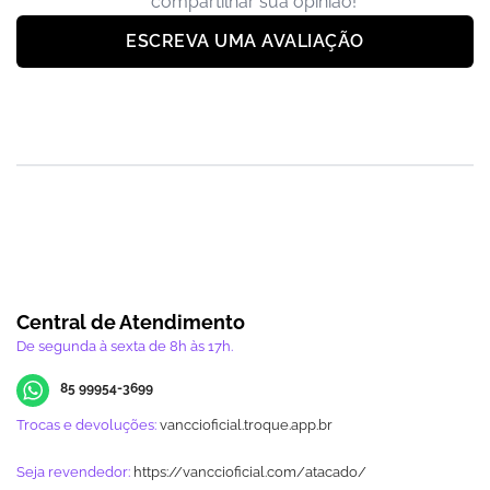
compartilhar sua opinião!
ESCREVA UMA AVALIAÇÃO
Central de Atendimento
De segunda à sexta de 8h às 17h.
85 99954-3699
Trocas e devoluções:
vanccioficial.troque.app.br
Seja revendedor:
https://vanccioficial.com/atacado/