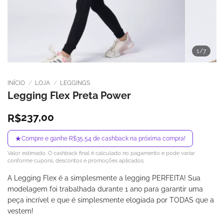
1
/7
INÍCIO
/
LOJA
/
LEGGINGS
Legging Flex Preta Power
237,00
R$
★
Compre e ganhe R$35,54 de cashback na próxima compra!
Valor estimado. O cashback final é calculado no pagamento e pode variar
conforme cupons, descontos e promoções aplicados.
A Legging Flex é a simplesmente a legging PERFEITA! Sua
modelagem foi trabalhada durante 1 ano para garantir uma
peça incrível e que é simplesmente elogiada por TODAS que a
vestem!