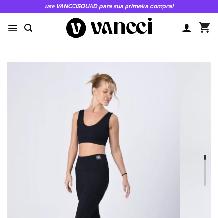
Skip
use VANCCISQUAD para sua primeira compra!
to
content