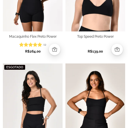
Macaquinho Flex Preto Power
Top Speed Preto Power
(1)
Avaliação
5
R$
264,00
R$
139,00
de 5
ESGOTADO