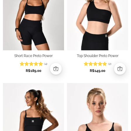
Short Race Preto Power
Top Shoulder Preto Power
(4)
(2)
Avaliação
5
Avaliação
5
R$
189,00
R$
149,00
de 5
de 5