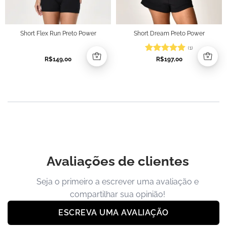
Short Flex Run Preto Power
Short Dream Preto Power
(1)
Avaliação
5
R$
149,00
R$
197,00
de 5
Avaliações de clientes
Seja o primeiro a escrever uma avaliação e
compartilhar sua opinião!
ESCREVA UMA AVALIAÇÃO