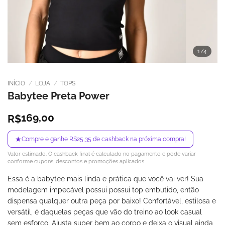
1
/4
INÍCIO
/
LOJA
/
TOPS
Babytee Preta Power
169,00
R$
★
Compre e ganhe R$25,35 de cashback na próxima compra!
Valor estimado. O cashback final é calculado no pagamento e pode variar
conforme cupons, descontos e promoções aplicados.
Essa é a babytee mais linda e prática que você vai ver! Sua
modelagem impecável possui possui top embutido, então
dispensa qualquer outra peça por baixo! Confortável, estilosa e
versátil, é daquelas peças que vão do treino ao look casual
sem esforço. Ajusta super bem ao corpo e deixa o visual ainda