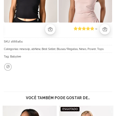
(1)
Avaliação
5
de 5
SKU:
1666464
Categorias:
newsvip
,
abNew
,
Best Seller
,
Blusas/Regatas
,
News
,
Power
,
Tops
Tag:
Babytee
VOCÊ TAMBÉM PODE GOSTAR DE…
ESGOTADO