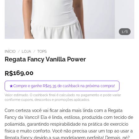
1
/6
INÍCIO
/
LOJA
/
TOPS
Regata Fancy Vanilla Power
169,00
R$
★
Compre e ganhe R$25,35 de cashback na próxima compra!
Valor estimado. O cashback final é calculado no pagamento e pode variar
conforme cupons, descontos e promoções aplicados.
Com certeza você vai ficar ainda mais linda com a Regata
Fancy da Vancci! Ela é linda, estilosa, produzida com tecido de
poliamida, garantindo respirabilidade na prática de exercício
física e muito conforto. Você não precisa usar um top ao usar a
Regata Fancy devido a sua modelagem perfeita! Demais, né?