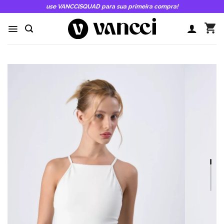
Skip
use VANCCISQUAD para sua primeira compra!
to
content