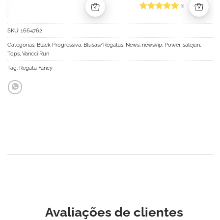
(1)
Avaliação
5
de 5
SKU:
1664762
Categorias:
Black Progressiva
,
Blusas/Regatas
,
News
,
newsvip
,
Power
,
salejun
,
Tops
,
Vancci Run
Tag:
Regata Fancy
Avaliações de clientes