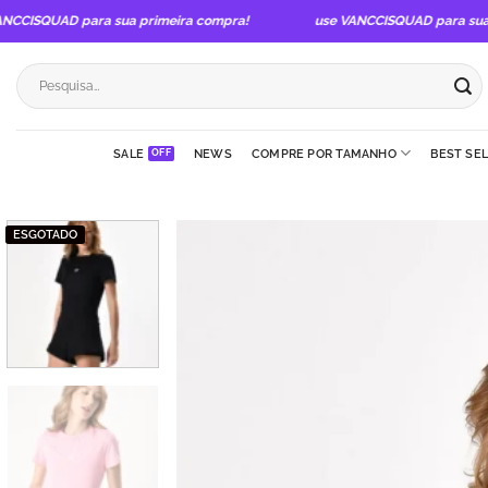
Skip
CISQUAD para sua primeira compra!
use VANCCISQUAD para sua pr
to
content
Pesquisar
por:
SALE
NEWS
COMPRE POR TAMANHO
BEST SE
ESGOTADO