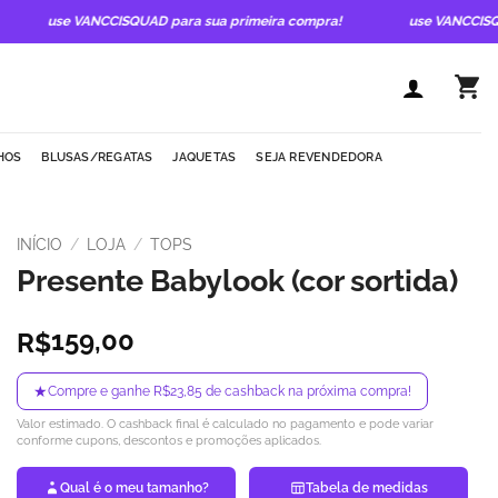
use VANCCISQUAD para sua primeira compra!
use VANCCISQUAD
HOS
BLUSAS/REGATAS
JAQUETAS
SEJA REVENDEDORA
INÍCIO
/
LOJA
/
TOPS
Presente Babylook (cor sortida)
159,00
R$
★
Compre e ganhe R$23,85 de cashback na próxima compra!
Valor estimado. O cashback final é calculado no pagamento e pode variar
conforme cupons, descontos e promoções aplicados.
Qual é o meu tamanho?
Tabela de medidas