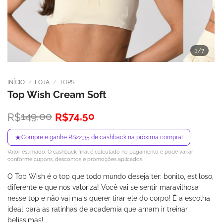
1
/7
INÍCIO
/
LOJA
/
TOPS
Top Wish Cream Soft
O
O
149,00
74,50
R$
R$
preço
preço
original
atual
★
Compre e ganhe R$22,35 de cashback na próxima compra!
era:
é:
Valor estimado. O cashback final é calculado no pagamento e pode variar
R$149,00.
R$74,50.
conforme cupons, descontos e promoções aplicados.
O Top Wish é o top que todo mundo deseja ter: bonito, estiloso,
diferente e que nos valoriza! Você vai se sentir maravilhosa
nesse top e não vai mais querer tirar ele do corpo! É a escolha
ideal para as ratinhas de academia que amam ir treinar
belíssimas!