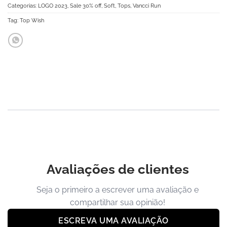
Categorias:
LOGO 2023
,
Sale 30% off
,
Soft
,
Tops
,
Vancci Run
Tag:
Top Wish
Avaliações de clientes
Seja o primeiro a escrever uma avaliação e
compartilhar sua opinião!
ESCREVA UMA AVALIAÇÃO