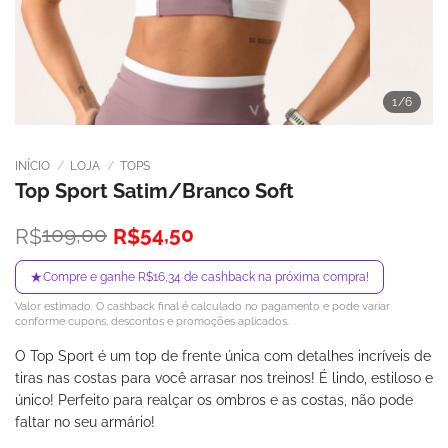
1
/6
INÍCIO
/
LOJA
/
TOPS
Top Sport Satim/Branco Soft
O
O
109,00
54,50
R$
R$
preço
preço
original
atual
★
Compre e ganhe R$16,34 de cashback na próxima compra!
era:
é:
Valor estimado. O cashback final é calculado no pagamento e pode variar
R$109,00.
R$54,50.
conforme cupons, descontos e promoções aplicados.
O Top Sport é um top de frente única com detalhes incríveis de
tiras nas costas para você arrasar nos treinos! É lindo, estiloso e
único! Perfeito para realçar os ombros e as costas, não pode
faltar no seu armário!