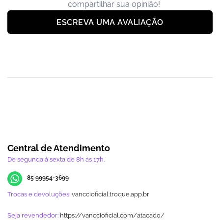
compartilhar sua opinião!
ESCREVA UMA AVALIAÇÃO
Central de Atendimento
De segunda à sexta de 8h às 17h.
85 99954-3699
Trocas e devoluções:
vanccioficial.troque.app.br
Seja revendedor:
https://vanccioficial.com/atacado/