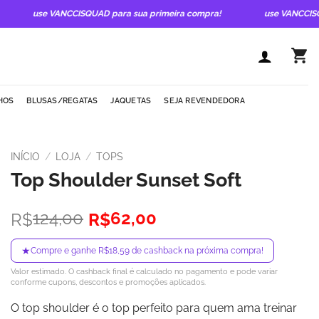
use VANCCISQUAD para sua primeira compra!
use VANCCISQUAD 
HOS
BLUSAS/REGATAS
JAQUETAS
SEJA REVENDEDORA
INÍCIO
/
LOJA
/
TOPS
Top Shoulder Sunset Soft
O
O
124,00
62,00
R$
R$
preço
preço
original
atual
★
Compre e ganhe R$18,59 de cashback na próxima compra!
era:
é:
Valor estimado. O cashback final é calculado no pagamento e pode variar
R$124,00.
R$62,00.
conforme cupons, descontos e promoções aplicados.
O top shoulder é o top perfeito para quem ama treinar