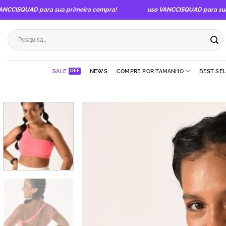
Skip
ISQUAD para sua primeira compra!
use VANCCISQUAD para sua pri
to
content
Pesquisar
por:
SALE
NEWS
COMPRE POR TAMANHO
BEST SE