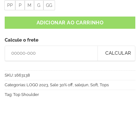
PP
P
M
G
GG
ADICIONAR AO CARRINHO
Calcule o frete
CALCULAR
SKU:
1663138
Categorias:
LOGO 2023
,
Sale 30% off
,
salejun
,
Soft
,
Tops
Tag:
Top Shoulder