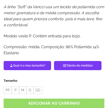
A linha ‘’Soft’’ da Vancci usa um tecido de poliamida com
menor gramatura e de média compressão. A escolha
ideal para quem prioriza conforto, pois é mais leve, fino
e confortável.
Modelo veste P. Contém entrada para bojo.
Compressão: média. Composição: 86% Poliamida 14%
Elastano
Qual é o meu tamanho?
Tabela de medidas
Tamanho
PP
P
M
G
GG
ADICIONAR AO CARRINHO