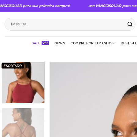
Skip
ISQUAD para sua primeira compra!
use VANCCISQUAD para sua pri
to
content
Pesquisar
por:
SALE
NEWS
COMPRE POR TAMANHO
BEST SE
ESGOTADO