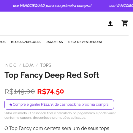
use VANCCISQUAD para sua primeira compra!
use VANCCISQUAD 
HOS
BLUSAS/REGATAS
JAQUETAS
SEJA REVENDEDORA
INÍCIO
/
LOJA
/
TOPS
Top Fancy Deep Red Soft
O
O
149,00
74,50
R$
R$
preço
preço
original
atual
★
Compre e ganhe R$22,35 de cashback na próxima compra!
era:
é:
Valor estimado. O cashback final é calculado no pagamento e pode variar
R$149,00.
R$74,50.
conforme cupons, descontos e promoções aplicados.
O Top Fancy com certeza será um de seus tops