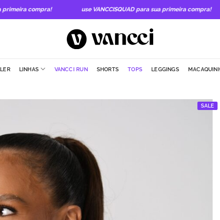
meira compra!
use VANCCISQUAD para sua primeira compra!
LLER
LINHAS
VANCCI RUN
SHORTS
TOPS
LEGGINGS
MACAQUIN
SALE