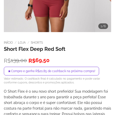
1
/6
INÍCIO
/
LOJA
/
SHORTS
Short Flex Deep Red Soft
O
O
139,00
69,50
R$
R$
preço
preço
original
atual
★
Compre e ganhe R$20,85 de cashback na próxima compra!
era:
é:
Valor estimado. O cashback final é calculado no pagamento e pode variar
R$139,00.
R$69,50.
conforme cupons, descontos e promoções aplicados.
O Short Flex é o seu novo short preferido! Sua modelagem foi
trabalhada durante 1 ano para garantir a peça perfeita! Esse
short abraça o corpo e é super confortável. Ele não possui
costura na parte frontal para não marcar nada, garantindo mais
conforto e segurança para treinar. Possui bolsos nas laterais,