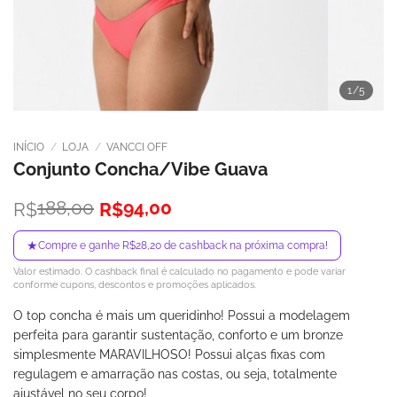
1
/5
INÍCIO
/
LOJA
/
VANCCI OFF
Conjunto Concha/Vibe Guava
O
O
188,00
94,00
R$
R$
preço
preço
original
atual
★
Compre e ganhe R$28,20 de cashback na próxima compra!
era:
é:
Valor estimado. O cashback final é calculado no pagamento e pode variar
R$188,00.
R$94,00.
conforme cupons, descontos e promoções aplicados.
O top concha é mais um queridinho! Possui a modelagem
perfeita para garantir sustentação, conforto e um bronze
simplesmente MARAVILHOSO! Possui alças fixas com
regulagem e amarração nas costas, ou seja, totalmente
ajustável no seu corpo!