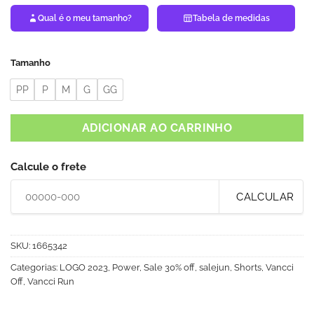
Qual é o meu tamanho?
Tabela de medidas
Tamanho
PP
P
M
G
GG
ADICIONAR AO CARRINHO
Calcule o frete
CALCULAR
SKU:
1665342
Categorias:
LOGO 2023
,
Power
,
Sale 30% off
,
salejun
,
Shorts
,
Vancci
Off
,
Vancci Run