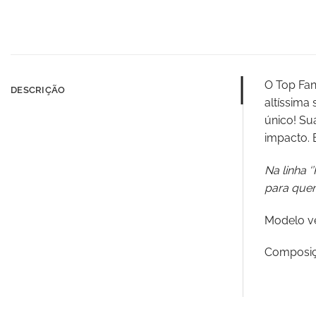
O Top Fan
DESCRIÇÃO
altíssima
único! Su
impacto. 
Na linha 
para quem
Modelo ve
Composiçã