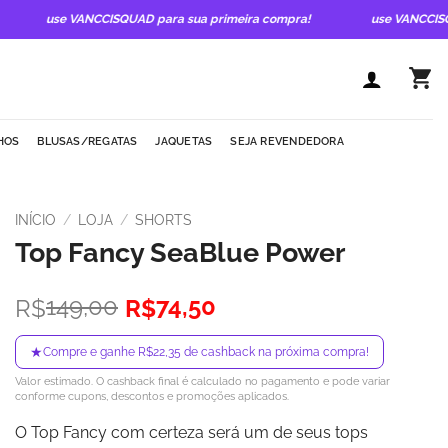
use VANCCISQUAD para sua primeira compra!
use VANCCISQUAD
HOS
BLUSAS/REGATAS
JAQUETAS
SEJA REVENDEDORA
INÍCIO
/
LOJA
/
SHORTS
Top Fancy SeaBlue Power
O
O
149,00
74,50
R$
R$
preço
preço
original
atual
★
Compre e ganhe R$22,35 de cashback na próxima compra!
era:
é:
Valor estimado. O cashback final é calculado no pagamento e pode variar
R$149,00.
R$74,50.
conforme cupons, descontos e promoções aplicados.
O Top Fancy com certeza será um de seus tops