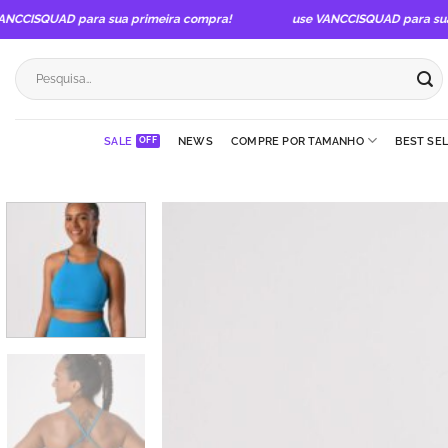
Skip
ISQUAD para sua primeira compra!
use VANCCISQUAD para sua pri
to
content
Pesquisar
por:
SALE
NEWS
COMPRE POR TAMANHO
BEST SE