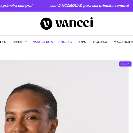
meira compra!
use VANCCISQUAD para sua primeira compra!
LLER
LINHAS
VANCCI RUN
SHORTS
TOPS
LEGGINGS
MACAQUIN
SALE