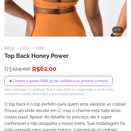
1
/6
INÍCIO
/
LOJA
/
TOPS
Top Back Honey Power
O
O
124,00
62,00
R$
R$
preço
preço
original
atual
★
Compre e ganhe R$18,59 de cashback na próxima compra!
era:
é:
Valor estimado. O cashback final é calculado no pagamento e pode variar
R$124,00.
R$62,00.
conforme cupons, descontos e promoções aplicados.
O top back é o top perfeito para quem ama valorizar as costas!
Possui um lindo decote em U, mas o charme está todo atrás:
costas nuas! Apesar do detalhe no pescoço, ele é super
confortável e não atrapalha o nosso treino. Sua modelagem foi
toda pensada para garantir beleza, sustentação e conforto.