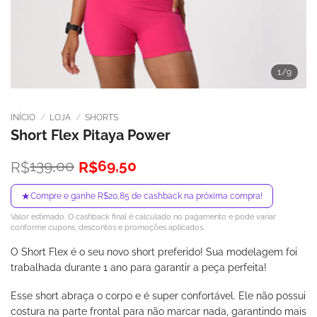
1
/9
INÍCIO
/
LOJA
/
SHORTS
Short Flex Pitaya Power
O
O
139,00
69,50
R$
R$
preço
preço
original
atual
★
Compre e ganhe R$20,85 de cashback na próxima compra!
era:
é:
Valor estimado. O cashback final é calculado no pagamento e pode variar
R$139,00.
R$69,50.
conforme cupons, descontos e promoções aplicados.
O Short Flex é o seu novo short preferido! Sua modelagem foi
trabalhada durante 1 ano para garantir a peça perfeita!
Esse short abraça o corpo e é super confortável. Ele não possui
costura na parte frontal para não marcar nada, garantindo mais