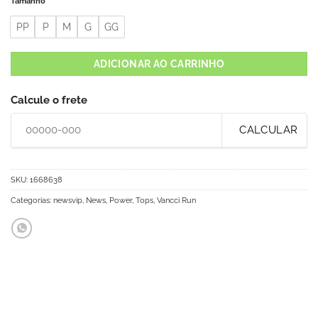
Tamanho
PP
P
M
G
GG
ADICIONAR AO CARRINHO
Calcule o frete
CALCULAR
SKU:
1668638
Categorias:
newsvip
,
News
,
Power
,
Tops
,
Vancci Run