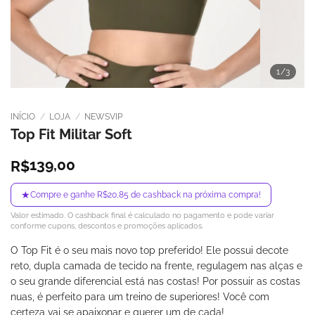
1
/3
INÍCIO
/
LOJA
/
NEWSVIP
Top Fit Militar Soft
139,00
R$
★
Compre e ganhe R$20,85 de cashback na próxima compra!
Valor estimado. O cashback final é calculado no pagamento e pode variar
conforme cupons, descontos e promoções aplicados.
O Top Fit é o seu mais novo top preferido! Ele possui decote
reto, dupla camada de tecido na frente, regulagem nas alças e
o seu grande diferencial está nas costas! Por possuir as costas
nuas, é perfeito para um treino de superiores! Você com
certeza vai se apaixonar e querer um de cada!