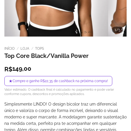
1
/5
INÍCIO
/
LOJA
/
TOPS
Top Core Black/Vanilla Power
149,00
R$
★
Compre e ganhe R$22,35 de cashback na próxima compra!
Valor estimado. O cashback final é calculado no pagamento e pode variar
conforme cupons, descontos e promoções aplicados.
Simplesmente LINDO! O design bicolor traz um diferencial
único e valoriza o corpo de forma incrível, deixando o visual
moderno e super marcante. A modelagem garante sustentação
na medida certa, perfeito pra te acompanhar em qualquer
treino. Além disso, permite combinações lindas e versáteis,