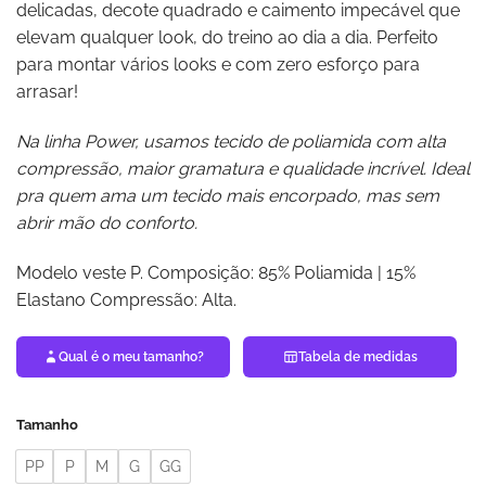
delicadas, decote quadrado e caimento impecável que
elevam qualquer look, do treino ao dia a dia. Perfeito
para montar vários looks e com zero esforço para
arrasar!
Na linha Power, usamos tecido de poliamida com alta
compressão, maior gramatura e qualidade incrível. Ideal
pra quem ama um tecido mais encorpado, mas sem
abrir mão do conforto.
Modelo veste P. Composição: 85% Poliamida | 15%
Elastano Compressão: Alta.
Qual é o meu tamanho?
Tabela de medidas
Tamanho
PP
P
M
G
GG