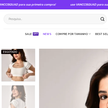
Skip
CISQUAD para sua primeira compra!
use VANCCISQUAD para sua pr
to
content
Pesquisar
por:
SALE
NEWS
COMPRE POR TAMANHO
BEST SE
ESGOTADO