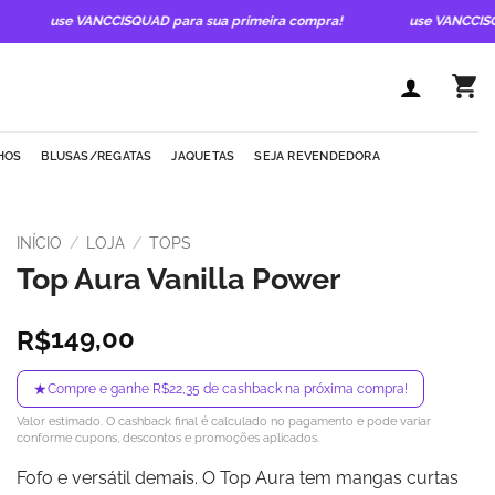
use VANCCISQUAD para sua primeira compra!
use VANCCISQUAD
HOS
BLUSAS/REGATAS
JAQUETAS
SEJA REVENDEDORA
INÍCIO
/
LOJA
/
TOPS
Top Aura Vanilla Power
149,00
R$
★
Compre e ganhe R$22,35 de cashback na próxima compra!
Valor estimado. O cashback final é calculado no pagamento e pode variar
conforme cupons, descontos e promoções aplicados.
Fofo e versátil demais. O Top Aura tem mangas curtas