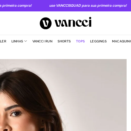
imeira compra!
use VANCCISQUAD para sua primeira compra!
LLER
LINHAS
VANCCI RUN
SHORTS
TOPS
LEGGINGS
MACAQUIN