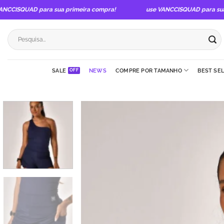
Skip
CISQUAD para sua primeira compra!
use VANCCISQUAD para sua pr
to
content
Pesquisar
por:
SALE
NEWS
COMPRE POR TAMANHO
BEST SE