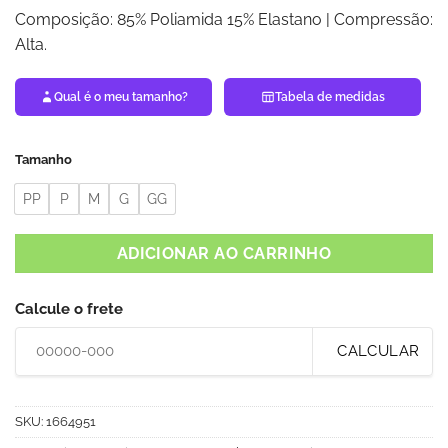
Composição: 85% Poliamida 15% Elastano | Compressão:
Alta.
Qual é o meu tamanho?
Tabela de medidas
Tamanho
PP
P
M
G
GG
ADICIONAR AO CARRINHO
Calcule o frete
CALCULAR
SKU:
1664951