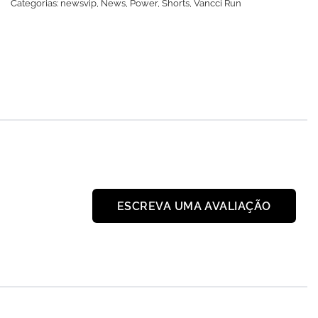
Categorias:
newsvip
,
News
,
Power
,
Shorts
,
Vancci Run
ESCREVA UMA AVALIAÇÃO