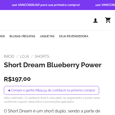
use VANCCISQUAD para sua primeira compra!
use VANCCISQUAD
HOS
BLUSAS/REGATAS
JAQUETAS
SEJA REVENDEDORA
INÍCIO
/
LOJA
/
SHORTS
Short Dream Blueberry Power
197,00
R$
★
Compre e ganhe R$29,54 de cashback na próxima compra!
Valor estimado. O cashback final é calculado no pagamento e pode variar
conforme cupons, descontos e promoções aplicados.
O Short Dream é um short duplo, sendo a parte de