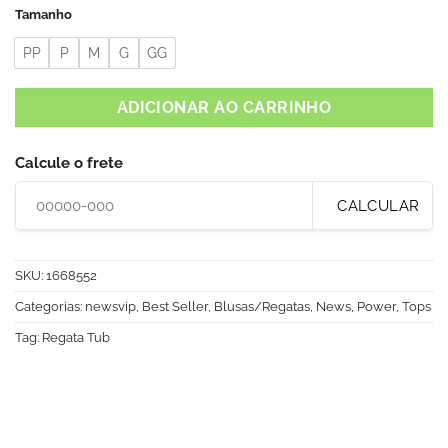
Tamanho
PP
P
M
G
GG
ADICIONAR AO CARRINHO
Calcule o frete
CALCULAR
SKU:
1668552
Categorias:
newsvip
,
Best Seller
,
Blusas/Regatas
,
News
,
Power
,
Tops
Tag:
Regata Tub