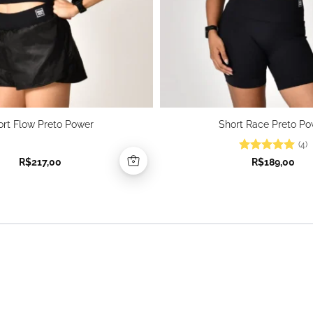
ort Flow Preto Power
Short Race Preto Po
(4)
Avaliação
5
R$
217,00
R$
189,00
de 5