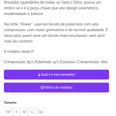
Shoulder (queridinho de todas as Vancci Girls), possui um
ombro só e é a peça-chave que une design assimétrico,
modernidade e beleza!
Na linha ‘’Power’’, usamos tecido de poliamida com alta
compressão, com maior gramatura e de incrível qualidade. É
ideal para quem ama um tecido mais encorpado, sem abrir
mão do conforto.
A modelo veste P.
Composição: 85% Poliamida 15% Elastano | Compressão: Alta
Qual é o meu tamanho?
Tabela de medidas
Tamanho
PP
P
M
G
GG