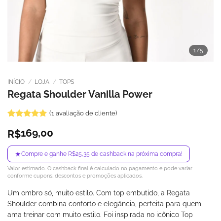
1
/5
INÍCIO
/
LOJA
/
TOPS
Regata Shoulder Vanilla Power
(
1
avaliação de cliente)
Avaliado
1
169,00
R$
como
5
de
5, com
baseado em
★
Compre e ganhe R$25,35 de cashback na próxima compra!
avaliação
de cliente
Valor estimado. O cashback final é calculado no pagamento e pode variar
conforme cupons, descontos e promoções aplicados.
Um ombro só, muito estilo. Com top embutido, a Regata
Shoulder combina conforto e elegância, perfeita para quem
ama treinar com muito estilo. Foi inspirada no icônico Top