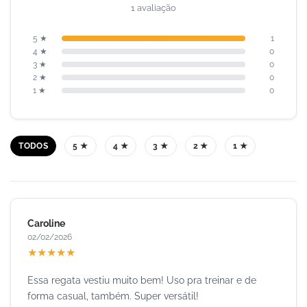
1 avaliação
5 ★
1
4 ★
0
3 ★
0
2 ★
0
1 ★
0
TODOS
5 ★
4 ★
3 ★
2 ★
1 ★
Caroline
02/02/2026
★
★
★
★
★
Essa regata vestiu muito bem! Uso pra treinar e de
forma casual, também. Super versátil!