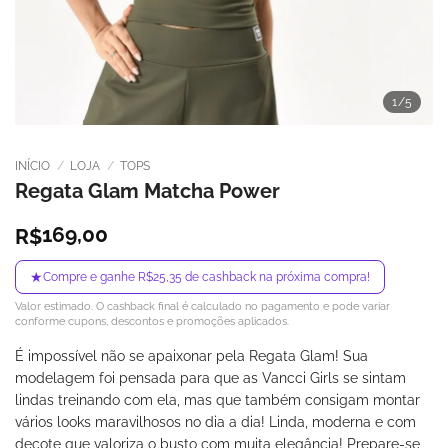
1
/5
INÍCIO
/
LOJA
/
TOPS
Regata Glam Matcha Power
169,00
R$
★
Compre e ganhe R$25,35 de cashback na próxima compra!
Valor estimado. O cashback final é calculado no pagamento e pode variar
conforme cupons, descontos e promoções aplicados.
É impossível não se apaixonar pela Regata Glam! Sua
modelagem foi pensada para que as Vancci Girls se sintam
lindas treinando com ela, mas que também consigam montar
vários looks maravilhosos no dia a dia! Linda, moderna e com
decote que valoriza o busto com muita elegância! Prepare-se