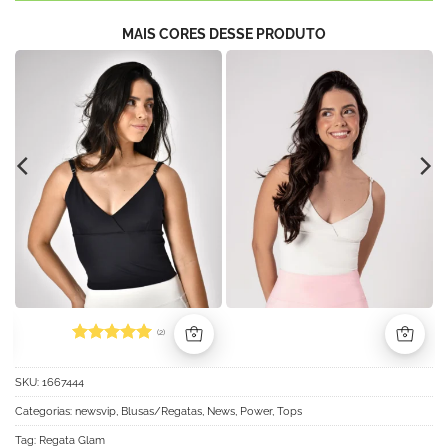
MAIS CORES DESSE PRODUTO
(2)
Avaliação
5
de 5
SKU:
1667444
Categorias:
newsvip
,
Blusas/Regatas
,
News
,
Power
,
Tops
Tag:
Regata Glam