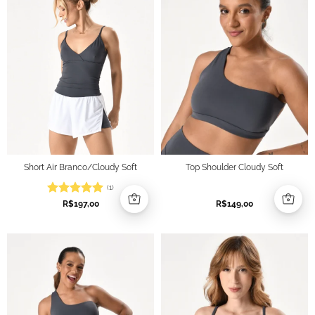
Short Air Branco/Cloudy Soft
Top Shoulder Cloudy Soft
(1)
Avaliação
5
R$
197,00
R$
149,00
de 5