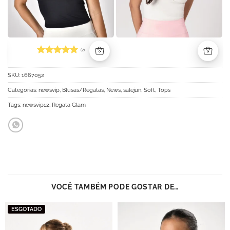
(2)
Avaliação
5
de 5
SKU:
1667052
Categorias:
newsvip
,
Blusas/Regatas
,
News
,
salejun
,
Soft
,
Tops
Tags:
newsvip12
,
Regata Glam
VOCÊ TAMBÉM PODE GOSTAR DE…
ESGOTADO