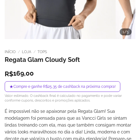
1
/5
INÍCIO
/
LOJA
/
TOPS
Regata Glam Cloudy Soft
169,00
R$
★
Compre e ganhe R$25,35 de cashback na próxima compra!
Valor estimado. O cashback final é calculado no pagamento e pode variar
conforme cupons, descontos e promoções aplicados.
É impossível não se apaixonar pela Regata Glam! Sua
modelagem foi pensada para que as Vancci Girls se sintam
lindas treinando com ela, mas que também consigam montar
vários looks maravilhosos no dia a dia! Linda, moderna e com
decote que valoriza o busto com muita elegância! Prepare-se