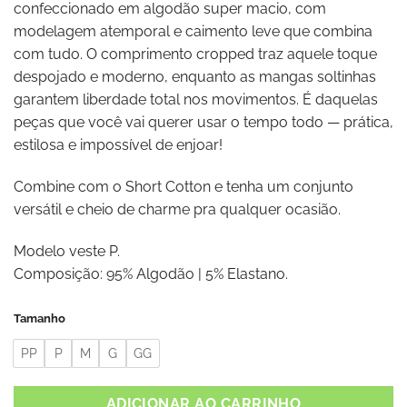
confeccionado em algodão super macio, com
modelagem atemporal e caimento leve que combina
com tudo. O comprimento cropped traz aquele toque
despojado e moderno, enquanto as mangas soltinhas
garantem liberdade total nos movimentos. É daquelas
peças que você vai querer usar o tempo todo — prática,
estilosa e impossível de enjoar!
Combine com o Short Cotton e tenha um conjunto
versátil e cheio de charme pra qualquer ocasião.
Modelo veste P.
Composição: 95% Algodão | 5% Elastano.
Tamanho
PP
P
M
G
GG
ADICIONAR AO CARRINHO