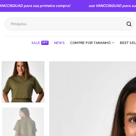
Skip
CISQUAD para sua primeira compra!
use VANCCISQUAD para sua pr
to
content
Pesquisar
por:
SALE
NEWS
COMPRE POR TAMANHO
BEST SE