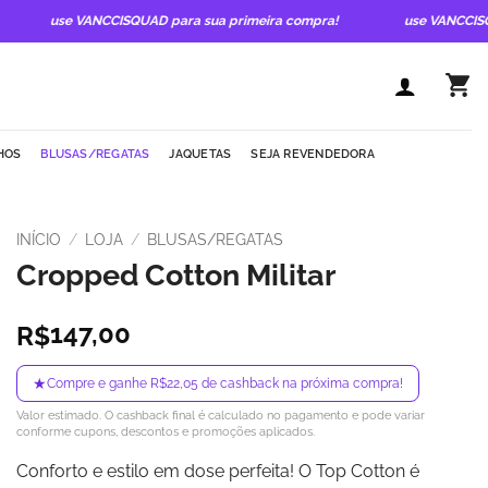
use VANCCISQUAD para sua primeira compra!
use VANCCISQUAD
HOS
BLUSAS/REGATAS
JAQUETAS
SEJA REVENDEDORA
INÍCIO
/
LOJA
/
BLUSAS/REGATAS
Cropped Cotton Militar
147,00
R$
★
Compre e ganhe R$22,05 de cashback na próxima compra!
Valor estimado. O cashback final é calculado no pagamento e pode variar
conforme cupons, descontos e promoções aplicados.
Conforto e estilo em dose perfeita! O Top Cotton é