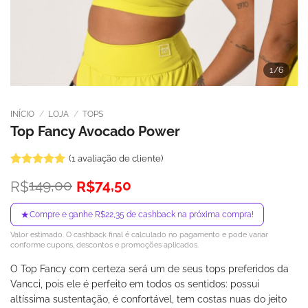
1
/6
INÍCIO
/
LOJA
/
TOPS
Top Fancy Avocado Power
(
1
avaliação de cliente)
Avaliado
1
O
O
149,00
74,50
R$
R$
como
5
de
preço
preço
5, com
baseado em
original
atual
★
Compre e ganhe R$22,35 de cashback na próxima compra!
avaliação
era:
é:
de cliente
Valor estimado. O cashback final é calculado no pagamento e pode variar
R$149,00.
R$74,50.
conforme cupons, descontos e promoções aplicados.
O Top Fancy com certeza será um de seus tops preferidos da
Vancci, pois ele é perfeito em todos os sentidos: possui
altíssima sustentação, é confortável, tem costas nuas do jeito