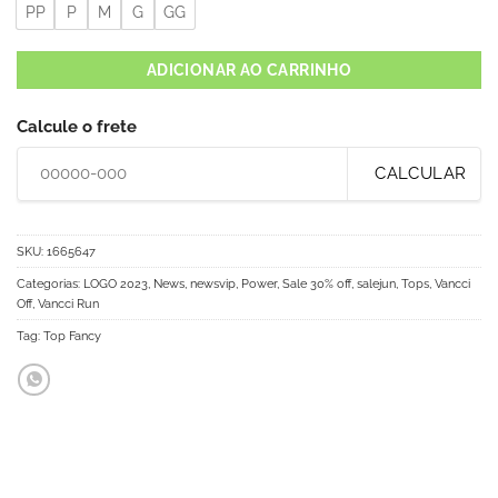
PP
P
M
G
GG
ADICIONAR AO CARRINHO
Calcule o frete
CALCULAR
SKU:
1665647
Categorias:
LOGO 2023
,
News
,
newsvip
,
Power
,
Sale 30% off
,
salejun
,
Tops
,
Vancci
Off
,
Vancci Run
Tag:
Top Fancy