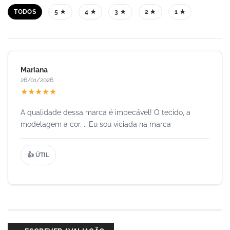
TODOS
5 ★
4 ★
3 ★
2 ★
1 ★
Mariana
26/01/2026
★
★
★
★
★
A qualidade dessa marca é impecável! O tecido, a
modelagem a cor. .. Eu sou viciada na marca
👍 ÚTIL