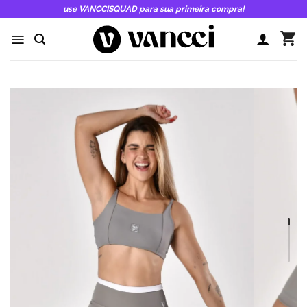
Skip
use VANCCISQUAD para sua primeira compra!
to
content