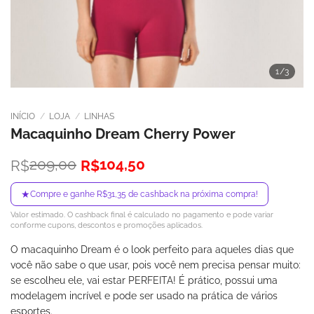
1
/3
INÍCIO
/
LOJA
/
LINHAS
Macaquinho Dream Cherry Power
O
O
209,00
104,50
R$
R$
preço
preço
original
atual
★
Compre e ganhe R$31,35 de cashback na próxima compra!
era:
é:
Valor estimado. O cashback final é calculado no pagamento e pode variar
R$209,00.
R$104,50.
conforme cupons, descontos e promoções aplicados.
O macaquinho Dream é o look perfeito para aqueles dias que
você não sabe o que usar, pois você nem precisa pensar muito:
se escolheu ele, vai estar PERFEITA! É prático, possui uma
modelagem incrível e pode ser usado na prática de vários
esportes.