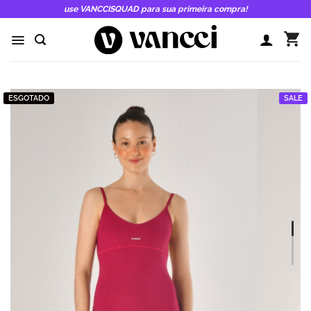
Skip
use VANCCISQUAD para sua primeira compra!
to
content
ESGOTADO
SALE