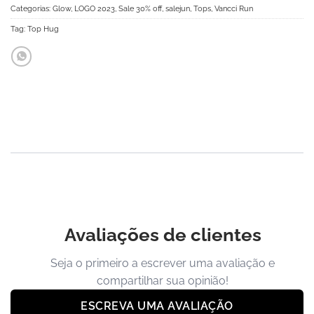
Categorias:
Glow
,
LOGO 2023
,
Sale 30% off
,
salejun
,
Tops
,
Vancci Run
Tag:
Top Hug
Avaliações de clientes
Seja o primeiro a escrever uma avaliação e
compartilhar sua opinião!
ESCREVA UMA AVALIAÇÃO