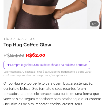
1
/5
INÍCIO
/
LOJA
/
TOPS
Top Hug Coffee Glow
O
O
124,00
62,00
R$
R$
preço
preço
original
atual
★
Compre e ganhe R$18,59 de cashback na próxima compra!
era:
é:
Valor estimado. O cashback final é calculado no pagamento e pode variar
R$124,00.
R$62,00.
conforme cupons, descontos e promoções aplicados.
O Top Hug é o top perfeito para quem busca sustentação,
conforto e beleza! Seu formato e seus recortes foram
pensados para que ele abrace o seu busto de uma forma que
você se sinta segura e confiante para praticar qualquer esporte
(inclusive os de alto impacto): corrida, crossfit, tênis,