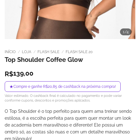
1
/4
INÍCIO
/
LOJA
/
FLASH SALE
/
FLASH SALE 20
Top Shoulder Coffee Glow
139,00
R$
★
Compre e ganhe R$20,85 de cashback na próxima compra!
Valor estimado. O cashback final é calculado no pagamento e pode variar
conforme cupons, descontos e promoções aplicados.
O Top Shoulder é o top perfeito para quem ama treinar sendo
estilosa, é a escolha perfeita para quem quer montar um look
de academia bem maravilhoso e diferente! Ele possui um
ombro só, as costas são nuas e com um detalhe maravilhoso
em triângulo!