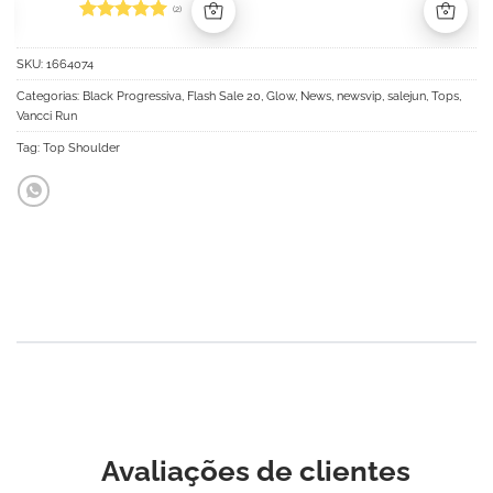
(2)
Avaliação
5
de 5
SKU:
1664074
Categorias:
Black Progressiva
,
Flash Sale 20
,
Glow
,
News
,
newsvip
,
salejun
,
Tops
,
Vancci Run
Tag:
Top Shoulder
Avaliações de clientes