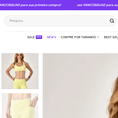
Skip
CISQUAD para sua primeira compra!
use VANCCISQUAD para sua pr
to
content
Pesquisar
por:
SALE
NEWS
COMPRE POR TAMANHO
BEST SE