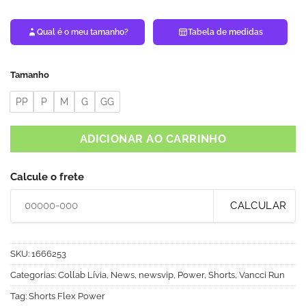
Qual é o meu tamanho?
Tabela de medidas
Tamanho
PP
P
M
G
GG
ADICIONAR AO CARRINHO
Calcule o frete
CALCULAR
SKU:
1666253
Categorias:
Collab Lívia
,
News
,
newsvip
,
Power
,
Shorts
,
Vancci Run
Tag:
Shorts Flex Power