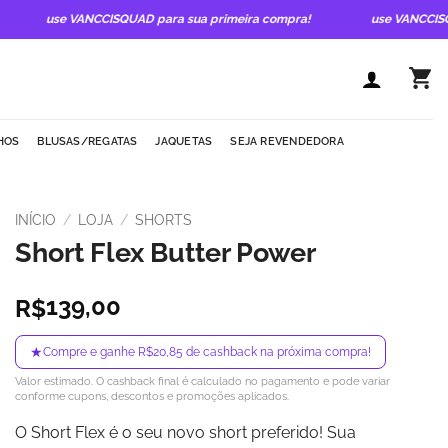
use VANCCISQUAD para sua primeira compra!
use VANCCISQUAD
HOS
BLUSAS/REGATAS
JAQUETAS
SEJA REVENDEDORA
INÍCIO
/
LOJA
/
SHORTS
Short Flex Butter Power
139,00
R$
★
Compre e ganhe R$20,85 de cashback na próxima compra!
Valor estimado. O cashback final é calculado no pagamento e pode variar
conforme cupons, descontos e promoções aplicados.
O Short Flex é o seu novo short preferido! Sua