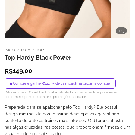
1
/3
INÍCIO
/
LOJA
/
TOPS
Top Hardy Black Power
149,00
R$
★
Compre e ganhe R$22,35 de cashback na próxima compra!
Valor estimado. O cashback final é calculado no pagamento e pode variar
conforme cupons, descontos e promoções aplicados.
Preparada para se apaixonar pelo Top Hardy? Ele possui
design minimalista com máximo desempenho, garantindo
conforto durante os treinos mais intensos. O diferencial está
nas alças cruzadas nas costas, que proporcionam firmeza e um
visual moderno e sofisticado.